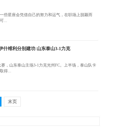
一些星座会凭借自己的努力和运气，在职场上脱颖而
..
什维利分别建功 山东泰山3-1力克
轮的比赛，山东泰山主场3-1力克光州FC。上半场，泰山队卡
得...
末页