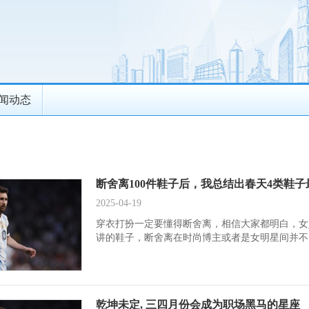
闻动态
断舍离100件鞋子后，我总结出春天4类鞋
2025-04-19
穿衣打扮一定要懂得断舍离，相信大家都明白，女
讲的鞋子，断舍离在时尚博主或者是女明星间并不..
乾坤未定, 三四月份会成为职场黑马的星座